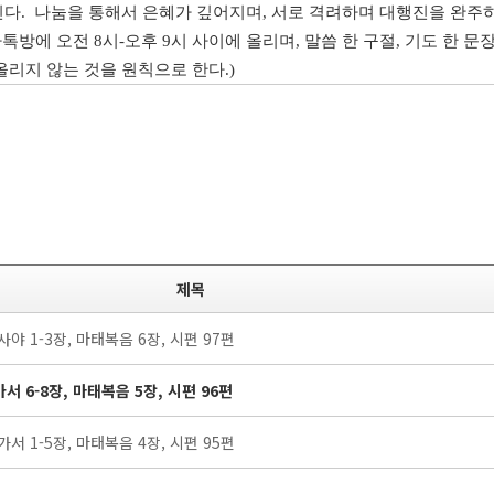
린다
.
나눔을
통해서
은혜가
깊어지며
,
서로
격려하며
대행진을
완주
카톡방에
오전
8
시
-
오후
9
시
사이에
올리며
,
말씀
한
구절
,
기도
한
문
올리지
않는
것을
원칙으로
한다
.)
제목
사야 1-3장, 마태복음 6장, 시편 97편
가서 6-8장, 마태복음 5장, 시편 96편
가서 1-5장, 마태복음 4장, 시편 95편