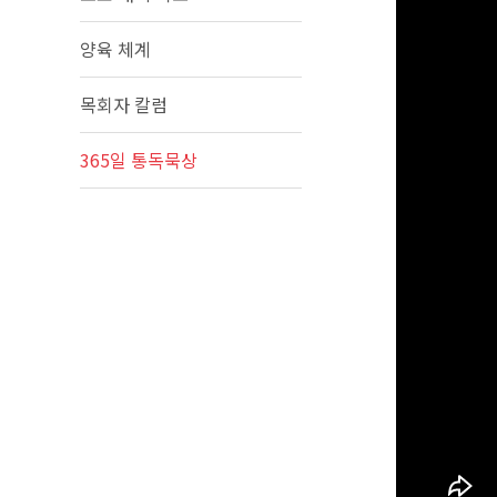
양육 체계
목회자 칼럼
365일 통독묵상