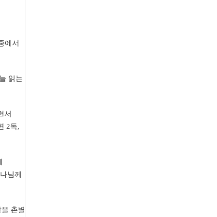
중에서
늘
읽는
면서
편
2
독
,
께
나님께
장을
촌별