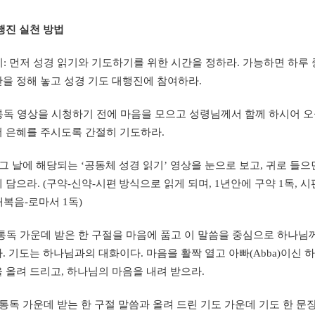
행진
실천
방법
기
:
먼저
성경
읽기와
기도하기를
위한
시간을
정하라
.
가능하면
하루
간을
정해
놓고
성경
기도
대행진에
참여하라
.
통독
영상을
시청하기
전에
마음을
모으고
성령님께서
함께
하시어
오
서
은혜를
주시도록
간절히
기도하라
.
그
날에
해당되는
‘
공동체
성경
읽기
’
영상을
눈으로
보고
,
귀로
들으
에
담으라
. (
구약
-
신약
-
시편
방식으로
읽게
되며
, 1
년안에
구약
1
독
,
시
태복음
-
로마서
1
독
)
통독
가운데
받은
한
구절을
마음에
품고
이
말씀을
중심으로
하나님
다
.
기도는
하나님과의
대화이다
.
마음을
활짝
열고
아빠
(Abba)
이신
하
을
올려
드리고
,
하나님의
마음을
내려
받으라
.
통독
가운데
받는
한
구절
말씀과
올려
드린
기도
가운데
기도
한
문