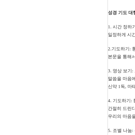
성경
기도
대
1.
시간
정하
일정하게
시
2.
기도하기
:
본문을
통해
3.
영상
보기
:
말씀을
마음
신약
1
독
,
마
4.
기도하기
:
간절히
드린
우리의
마음
5.
조별
나눔
: