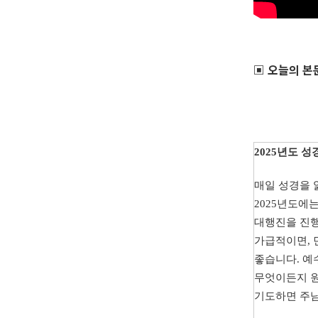
▣
오늘의 본
2025
년도
성
매일
성경을
2025
년도에
대행진을
진
가급적이면
,
좋습니다
.
예
무엇이든지
기도하면
주