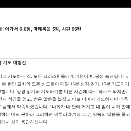
문:
아가서 6-8장, 마태복음 5장, 시편 96편
경
기도
대행진
읽고
기도하는
것
,
모든
크리스천들에게
기본이며
,
평생
습관입니다
.
는
본
한인
교회의
모든
성도들이
매일
15
분
성경
읽기
, 15
분
기도하기
행합니다
.
성경
읽기와
기도하기를
다른
시간에
따로
하셔도
되지만
,
먼저
성경을
읽고
,
받은
말씀을
붙잡고
바로
이어서
기도하시면
더욱
수님께서
약속하셨습니다
. “
너희가
내
안에
거하고
내
말이
너희
안에
원하는
대로
구하라
그리하면
이루리라
.”(
요
15:7)
약속의
말씀을
품고
님께서
친히
응답하십니다
.