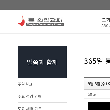
교
ABO
365일
말씀과 함께
9월 3일(수)
주일설교
Office
수요 성경 강해
토요 새벽 기도