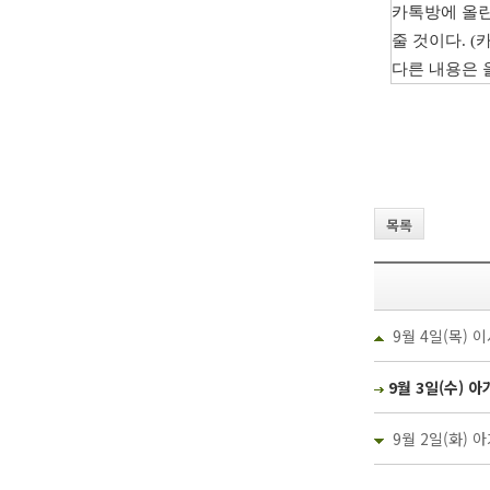
카톡방에
올
줄
것이다
. (
다른
내용은
목록
9월 4일(목) 이
9월 3일(수) 아
9월 2일(화) 아