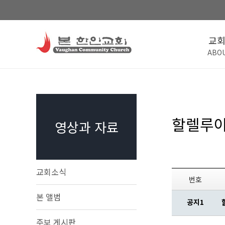
교
ABO
할렐루야
영상과 자료
교회소식
번호
본 앨범
공지1
주보 게시판