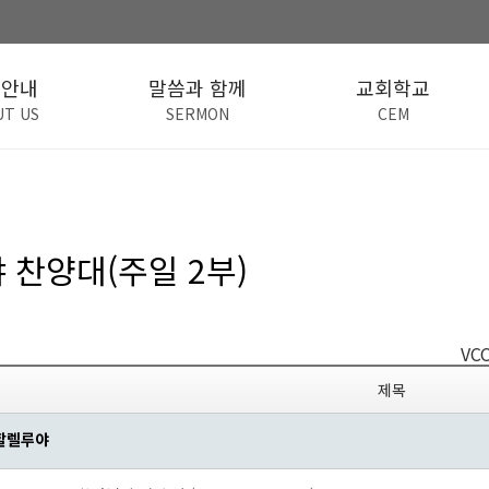
회안내
말씀과 함께
교회학교
UT US
SERMON
CEM
 찬양대(주일 2부)
VCC
제목
할렐루야