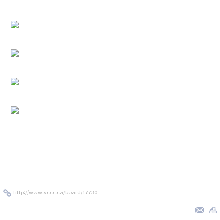
http://www.vccc.ca/board/17730